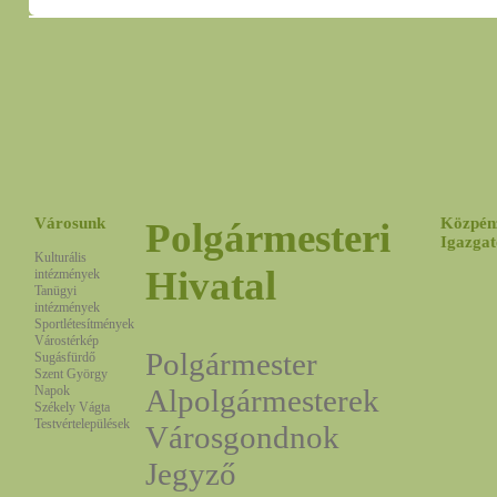
Városunk
Közpén
Polgármesteri
Igazgat
Kulturális
Hivatal
intézmények
Tanügyi
intézmények
Sportlétesítmények
Várostérkép
Polgármester
Sugásfürdő
Szent György
Napok
Alpolgármesterek
Székely Vágta
Testvértelepülések
Városgondnok
Jegyző