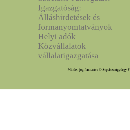
Igazgatóság:
Álláshirdetések és
formanyomtatványok
Helyi adók
Közvállalatok
vállalatigazgatása
Minden jog fenntartva © Sepsiszentgyörgy P