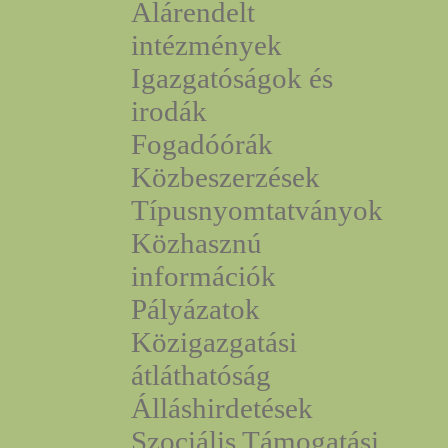
Alárendelt
intézmények
Igazgatóságok és
irodák
Fogadóórák
Közbeszerzések
Típusnyomtatványok
Közhasznú
információk
Pályázatok
Közigazgatási
átláthatóság
Álláshirdetések
Szociális Támogatási