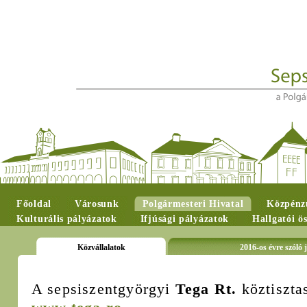
Főoldal
Városunk
Polgármesteri Hivatal
Közpénzü
Kulturális pályázatok
Ifjúsági pályázatok
Hallgatói ö
Közvállalatok
2016-os évre szóló j
A sepsiszentgyörgyi
Tega Rt.
köztisztas