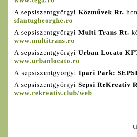
www.tega.ro
A sepsiszentgyörgyi
Közművek Rt.
hon
sfantugheorghe.ro
A sepsiszentgyörgyi
Multi-Trans Rt.
kö
www.multitrans.ro
A sepsiszentgyörgyi
Urban Locato KF
www.urbanlocato.ro
A
sepsiszentgyörgyi
Ipari Park: SEPS
A sepsiszentgyörgyi
Sepsi ReKreatív 
www.rekreativ.club/web
U