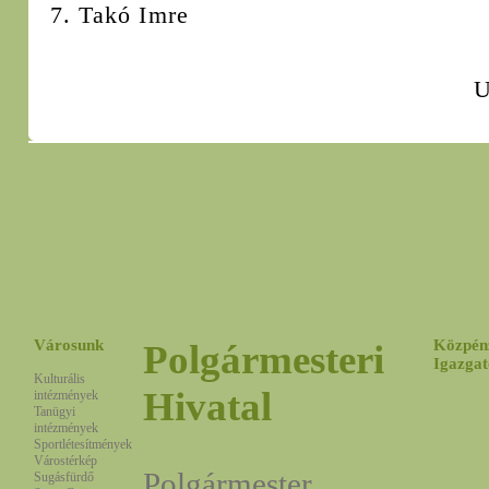
7. Takó Imre
U
Városunk
Közpén
Polgármesteri
Igazgat
Kulturális
Hivatal
intézmények
Tanügyi
intézmények
Sportlétesítmények
Várostérkép
Polgármester
Sugásfürdő