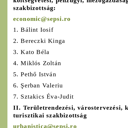
költségvetési, pénzügyi, mezőgazdasági
szakbizottság:
economic@sepsi.ro
1. Bálint Iosif
2. Bereczki Kinga
3. Kato Béla
4. Miklós Zoltán
5. Pethő István
6. Şerban Valeriu
7. Sztakics Éva-Judit
II. Területrendezési, várostervezési,
turisztikai szakbizottság
urbanistica@sepsi.ro