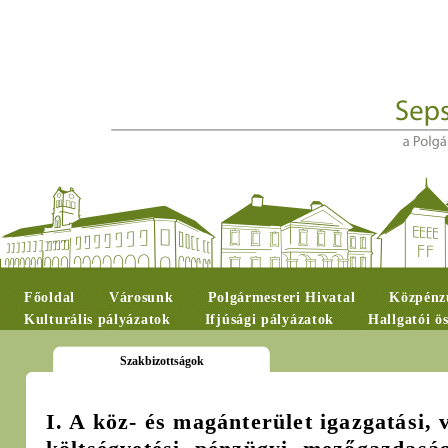
Főoldal
Városunk
Polgármesteri Hivatal
Közpénzü
Kulturális pályázatok
Ifjúsági pályázatok
Hallgatói ö
Szakbizottságok
I. A köz- és magánterület igazgatási, 