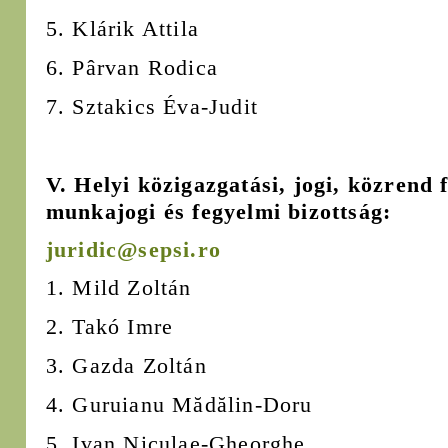
5. Klárik Attila
6. Pârvan Rodica
7. Sztakics Éva-Judit
V. Helyi közigazgatási, jogi, közrend 
munkajogi és fegyelmi bizottság:
juridic@sepsi.ro
1. Mild Zoltán
2. Takó Imre
3. Gazda Zoltán
4. Guruianu Mădălin-Doru
5. Ivan Niculae-Gheorghe