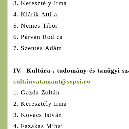
3. Keresztély Irma
4. Klárik Attila
5. Nemes Tibor
6. Pârvan Rodica
7. Szentes Ádám
IV. Kultúra-, tudomány-és tanügyi sz
cult.invatamant@sepsi.ro
1. Gazda Zoltán
2. Keresztély Irma
3. Kovács István
4. Fazakas Mihail