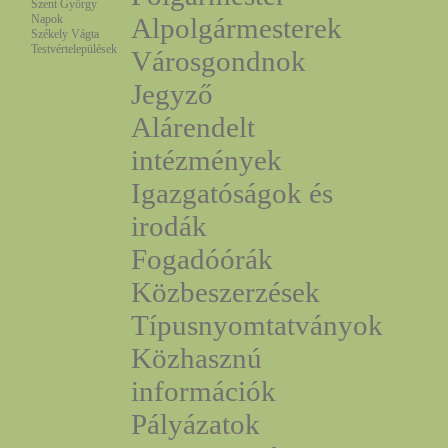
Szent György
Napok
Alpolgármesterek
Székely Vágta
Testvértelepülések
Városgondnok
Jegyző
Alárendelt
intézmények
Igazgatóságok és
irodák
Fogadóórák
Közbeszerzések
Típusnyomtatványok
Közhasznú
információk
Pályázatok