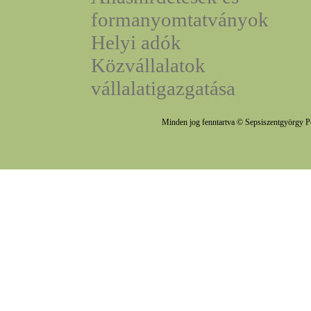
formanyomtatványok
Helyi adók
Közvállalatok
vállalatigazgatása
Minden jog fenntartva © Sepsiszentgyörgy P