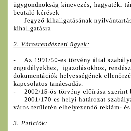
ügygondnokság kinevezés, hagyatéki tá
beutaló kérések
- Jegyző kihallgatásának nyilvántartás
kihallgatásra
2. Városrendészeti ügyek:
- Az 1991/50-es törvény által szabályo
engedélyekhez, igazolásokhoz, rendész
dokumentációk helyességének ellenőrzés
kapcsolatos tanácsadás.
- 2002/15-ös törvény előírása szerint b
- 2001/170-es helyi határozat szabályz
város területén elhelyezendő reklám- és
3. Petíciók: