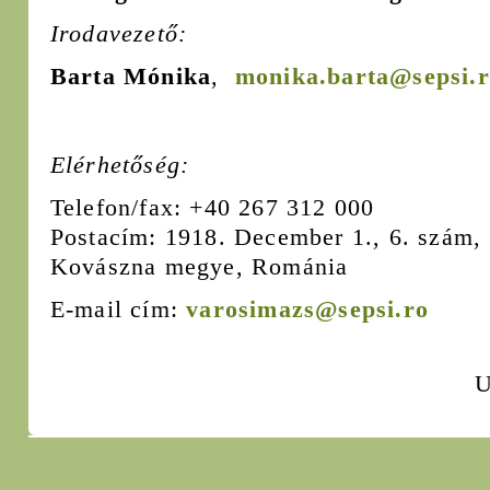
Irodavezető:
Barta Mónika
,
monika.barta@sepsi.
Elérhetőség:
Telefon/fax: +40 267 312 000
Postacím: 1918. December 1., 6. szám,
Kovászna megye, Románia
E-mail cím:
varosimazs@sepsi.ro
U