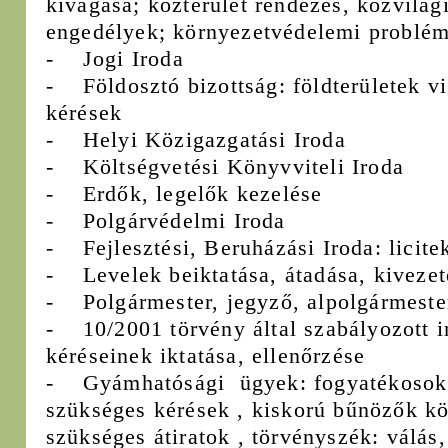
kivágása; közterület rendezés, közvilágí
engedélyek; környezetvédelemi problémá
- Jogi Iroda
- Földosztó bizottság: földterületek v
kérések
- Helyi Közigazgatási Iroda
- Költségvetési Könyvviteli Iroda
- Erdők, legelők kezelése
- Polgárvédelmi Iroda
- Fejlesztési, Beruházási Iroda: licite
- Levelek beiktatása, átadása, kivezet
- Polgármester, jegyző, alpolgármeste
- 10/2001 törvény által szabályozott i
kéréseinek iktatása, ellenőrzése
- Gyámhatósági ügyek: fogyatékosok
szükséges kérések , kiskorú bűnözők k
szükséges átiratok , törvényszék: válás