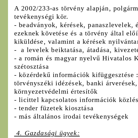
A 2002/233-as törvény alapján, polgárme
tevékenységi kör.
- beadványok, kérések, panaszlevelek, é
ezeknek követése és a törvény által előí
kiküldése, valamint a kérések nyilvánta
- a levelek beiktatása, átadása, kivezet
- a román és magyar nyelvű Hivatalos K
szétosztása
- közérdekű információk kifüggesztése :
törvényszéki idézések, banki árverések, 
környezetvédelmi értesítők
- licittel kapcsolatos információk közlé
- tender füzetek kiosztása
- más általános irodai tevékenységek
4. Gazdasági ügyek: