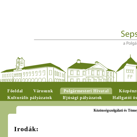
Főoldal
Városunk
Polgármesteri Hivatal
Közpénzü
Kulturális pályázatok
Ifjúsági pályázatok
Hallgatói ö
Közönségszolgálati és Töm
Irodák: