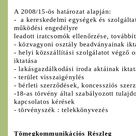
A 2008/15-ös határozat alapján:
- a kereskedelmi egységek és szolgált
működési engedélyre
leadott iratcsomók ellenőrzése, továbbí
- közvagyoni osztály beadványainak ikt
- helyi közszállítási szolgálatot végző 
iktatása
- lakásgazdálkodási iroda aktáina
- terület visszaigénylés
- bérleti szerződések, koncessziós szerz
-18-as törvény által szabályozott tulaj
kapcsolatos kérések
- törvényszék : telekkönyvezés
Tömegkommunikációs Részleg