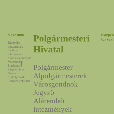
Városunk
Közpén
Polgármesteri
Igazgat
Kulturális
Hivatal
intézmények
Tanügyi
intézmények
Sportlétesítmények
Várostérkép
Polgármester
Sugásfürdő
Szent György
Napok
Alpolgármesterek
Székely Vágta
Testvértelepülések
Városgondnok
Jegyző
Alárendelt
intézmények